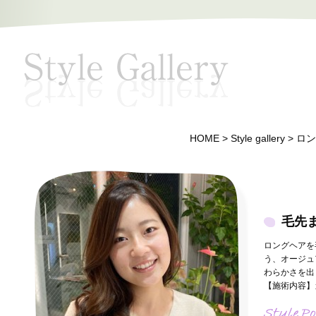
HOME
>
Style gallery
>
ロン
毛先
ロングヘアを
う、オージュ
わらかさを出
【施術内容】